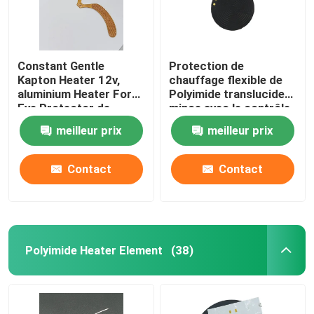
Constant Gentle
Protection de
Kapton Heater 12v,
chauffage flexible de
aluminium Heater For
Polyimide translucide
Eye Protector de
mince avec le contrôle
Polyimide
de température précis
meilleur prix
meilleur prix
Contact
Contact
Polyimide Heater Element
(38)