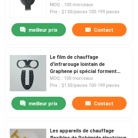
MOQ：100 morceaux
Prix：$1.50/pieces 100-199 pieces
Au sujet de nous
meilleur prix
Contact
Visite d'usine
Contrôle de qualité
Le film de chauffage
d'infrarouge lointain de
Graphene pi spécial forment
Nouvelles
multifonctionnel
MOQ：100 morceaux
Prix：$1.50/pieces 100-199 pieces
Demandez une citation
meilleur prix
Contact
Appareil de chauffage flexible de film
Les appareils de chauffage
Appareil de chauffage de film de pi
flexibles de Polyimide électrique