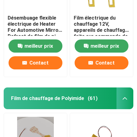
Désembuage flexible
Film électrique du
électrique de Heater
chauffage 12V,
For Automotive Mirror
appareils de chauffage
Defrost de film de pi
faits sur commande de
Polyimide pour le
meilleur prix
meilleur prix
chauffage des
véhicules à moteur de
miroir
Contact
Contact
Film de chauffage de Polyimide
(61)