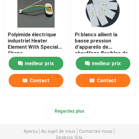
Polyimide électrique
Pi blancs allient la
industriel Heater
basse pression
Element With Special
d'appareils de
Shape
chauffage flexibles de
Polyimide pour
meilleur prix
meilleur prix
l'exploitation d'énergie
industrielle
Contact
Contact
Regardez plus
Aperçu
Au sujet de nous
Contactez-nous
Desktop Site