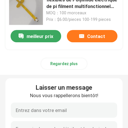
de pi filment multifonctionnel
adhésif
MOQ：100 morceaux
Film de chauffage de Polyimide
Prix：$6.00/pieces 100-199 pieces
Protection de chauffage flexible
meilleur prix
Contact
Polyimide Heater Element
Regardez plus
Appareils de chauffage faits sur commande de Polyim
Laisser un message
Appareil de chauffage flexible fait sur commande
Nous vous rappellerons bientôt!
Film de chauffage de Graphene
Film de chauffage électrique