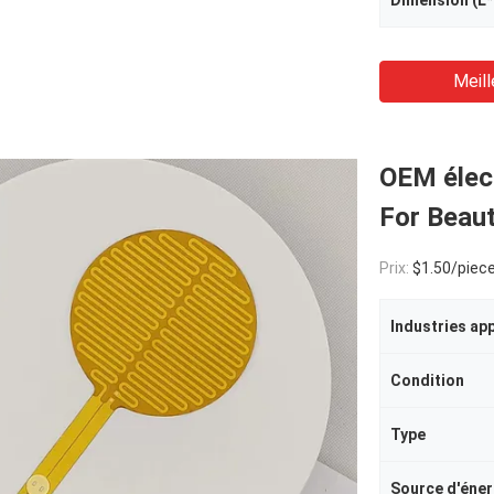
Dimension (L
Meill
OEM élect
For Beau
Prix:
$1.50/piece
Industries ap
Condition
Type
Source d'éner