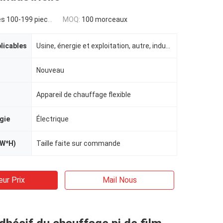
s 100-199 pieces
MOQ:
100 morceaux
plicables
Usine, énergie et exploitation, autre, indusrtial
Nouveau
Appareil de chauffage flexible
gie
Électrique
*W*H)
Taille faite sur commande
eur Prix
Mail Nous