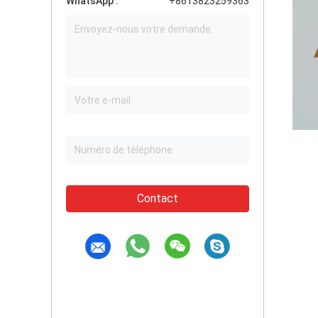
WhatsApp :
+8613823259363
Contact