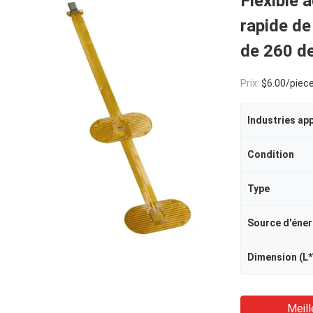
Flexible 
rapide de
de 260 d
Prix:
$6.00/piece
Industries ap
Condition
Type
Source d'éner
Dimension (L
Meill