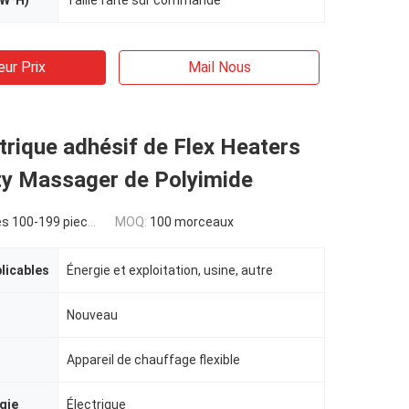
*W*H)
Taille faite sur commande
eur Prix
Mail Nous
rique adhésif de Flex Heaters
ty Massager de Polyimide
s 100-199 pieces
MOQ:
100 morceaux
plicables
Énergie et exploitation, usine, autre
Nouveau
Appareil de chauffage flexible
gie
Électrique