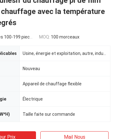
adhésif du chauffage pi de film
 chauffage avec la température
egrés
s 100-199 pieces
MOQ:
100 morceaux
plicables
Usine, énergie et exploitation, autre, indusrtial
Nouveau
Appareil de chauffage flexible
gie
Électrique
*W*H)
Taille faite sur commande
eur Prix
Mail Nous