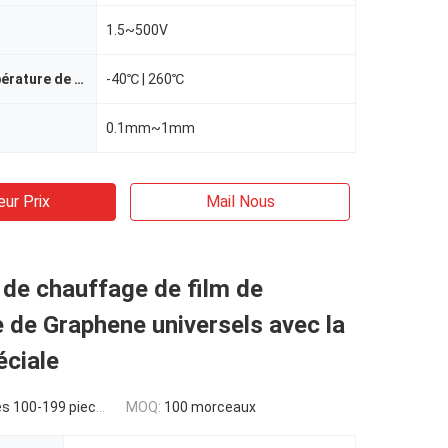
1.5~500V
Plage de température de travail
-40℃ | 260℃
0.1mm~1mm
eur Prix
Mail Nous
 de chauffage de film de
 de Graphene universels avec la
éciale
s 100-199 pieces
MOQ:
100 morceaux