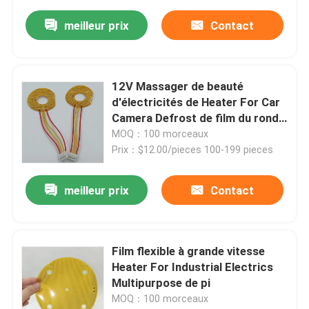
meilleur prix
Contact
12V Massager de beauté
d'électricités de Heater For Car
Camera Defrost de film du rond
pi
MOQ：100 morceaux
Prix：$12.00/pieces 100-199 pieces
meilleur prix
Contact
Film flexible à grande vitesse
Heater For Industrial Electrics
Multipurpose de pi
MOQ：100 morceaux