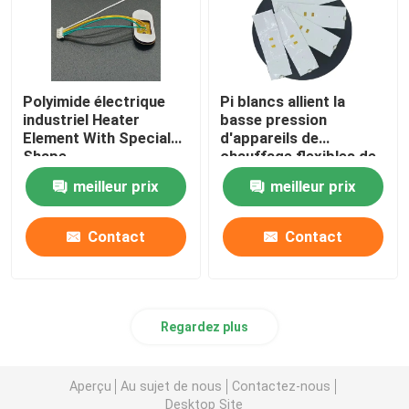
Polyimide électrique
Pi blancs allient la
industriel Heater
basse pression
Element With Special
d'appareils de
Shape
chauffage flexibles de
Polyimide pour
meilleur prix
meilleur prix
l'exploitation d'énergie
industrielle
Contact
Contact
Regardez plus
Aperçu
Au sujet de nous
Contactez-nous
Desktop Site