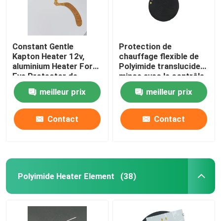
Constant Gentle
Protection de
Kapton Heater 12v,
chauffage flexible de
aluminium Heater For
Polyimide translucide
Eye Protector de
mince avec le contrôle
Polyimide
de température précis
meilleur prix
meilleur prix
Contact
Contact
Polyimide Heater Element
(38)