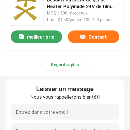
Heater Polyimide 24V de film
multifonctionnelle
MOQ：100 morceaux
Film de chauffage de Polyimide
Prix：$1.50/pieces 100-199 pieces
Protection de chauffage flexible
meilleur prix
Contact
Polyimide Heater Element
Regardez plus
Appareils de chauffage faits sur commande de Polyim
Laisser un message
Appareil de chauffage flexible fait sur commande
Nous vous rappellerons bientôt!
Film de chauffage de Graphene
Film de chauffage électrique