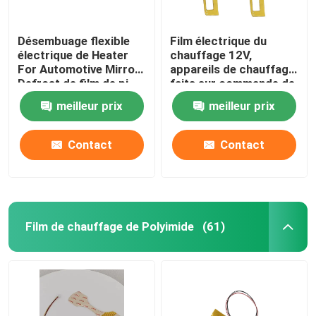
Désembuage flexible
Film électrique du
électrique de Heater
chauffage 12V,
For Automotive Mirror
appareils de chauffage
Defrost de film de pi
faits sur commande de
Polyimide pour le
meilleur prix
meilleur prix
chauffage des
véhicules à moteur de
miroir
Contact
Contact
Film de chauffage de Polyimide
(61)