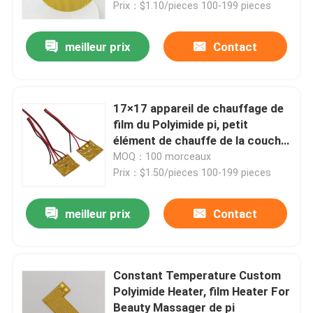
Prix：$1.10/pieces 100-199 pieces
meilleur prix
Contact
17×17 appareil de chauffage de
film du Polyimide pi, petit
élément de chauffe de la couche
mince universel
MOQ：100 morceaux
Prix：$1.50/pieces 100-199 pieces
meilleur prix
Contact
Maison
Produits
Constant Temperature Custom
Polyimide Heater, film Heater For
Beauty Massager de pi
Vidéos