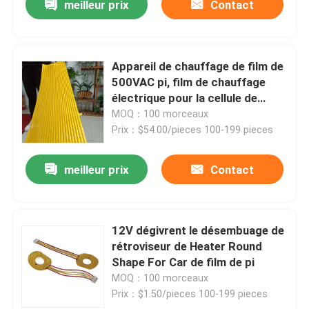
meilleur prix
Contact
Appareil de chauffage de film de
500VAC pi, film de chauffage
électrique pour la cellule de
batterie de puissance de
MOQ：100 morceaux
véhicule de New Energy
Prix：$54.00/pieces 100-199 pieces
meilleur prix
Contact
12V dégivrent le désembuage de
rétroviseur de Heater Round
Shape For Car de film de pi
MOQ：100 morceaux
Prix：$1.50/pieces 100-199 pieces