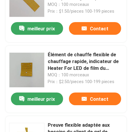
MOQ：100 morceaux
Prix：$1.50/pieces 100-199 pieces
Au sujet de nous
meilleur prix
Contact
Visite d'usine
Contrôle de qualité
Élément de chauffe flexible de
chauffage rapide, indicateur de
Heater For LED de film du
Nouvelles
Polyimide pi
MOQ：100 morceaux
Prix：$2.50/pieces 100-199 pieces
Demandez une citation
meilleur prix
Contact
Appareil de chauffage flexible de film
Preuve flexible adaptée aux
Appareil de chauffage de film de pi
besoins du client de gel de