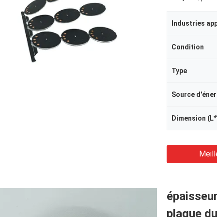
Industries ap
Condition
Type
Source d'éner
Dimension (L
Meill
épaisseur
plaque d