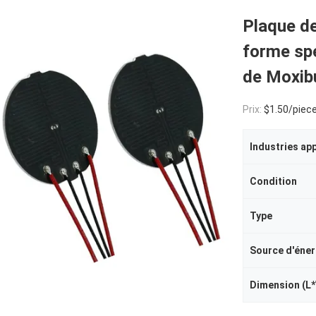
Plaque d
forme spé
de Moxib
Prix:
$1.50/piece
Industries ap
Condition
Type
Source d'éner
Dimension (L