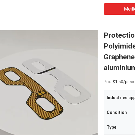
Meill
Protectio
Polyimide
Graphene 
aluminiu
Prix:
$1.50/piece
Industries ap
Condition
Type