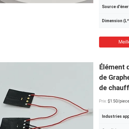
Source d'éner
Dimension (L
Meill
Élément 
de Graphe
de chauf
Prix:
$1.50/piece
Industries ap