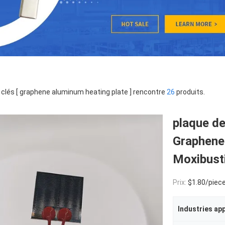
clés [ graphene aluminum heating plate ] rencontre
26
produits.
plaque d
Graphene 
Moxibust
Prix:
$1.80/piece
Industries ap