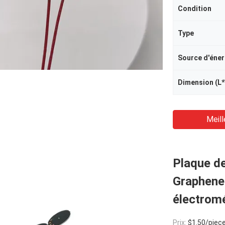
Condition
Type
Source d'éner
Dimension (L
Meill
Plaque d
Graphene 
électromé
Prix:
$1.50/piece