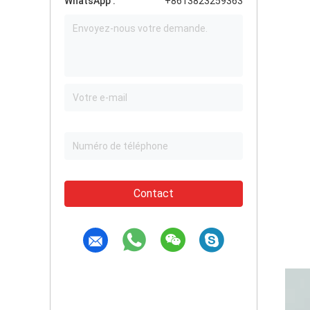
WhatsApp :
+8613823259363
Contact