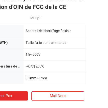
tion d'OIN de FCC de la CE
MOQ:
3
Appareil de chauffage flexible
*W*H)
Taille faite sur commande
1.5~500V
Plage de température de travail
-40℃ | 260℃
0.1mm~1mm
eur Prix
Mail Nous