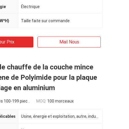
gie
Électrique
*W*H)
Taille faite sur commande
eur Prix
Mail Nous
de chauffe de la couche mince
ne de Polyimide pour la plaque
fage en aluminium
s 100-199 pieces
MOQ:
100 morceaux
plicables
Usine, énergie et exploitation, autre, indusrtial