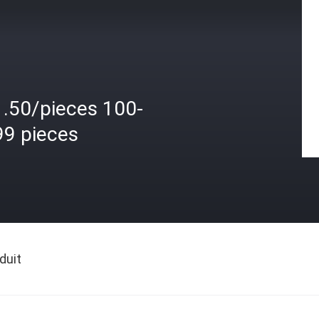
1.50/pieces 100-
99 pieces
duit