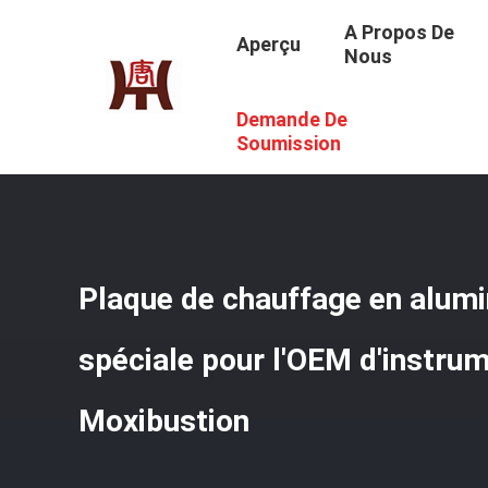
A Propos De
Aperçu
Nous
Demande De
Aperçu
/
Produits
/
Plaque De Chauffage En Aluminium
/
Soumission
Plaque de chauffage en alum
spéciale pour l'OEM d'instru
Moxibustion