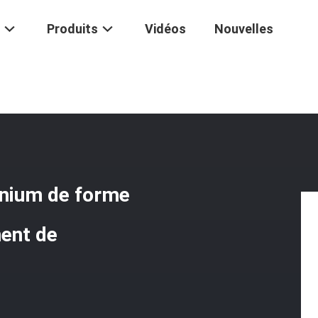
Produits
Vidéos
Nouvelles
Plaque De Chauffage En Aluminium De Forme Spéciale Pour L'OEM D'
inium de forme
ment de