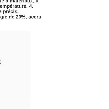
e à matériaux, à 
empérature. 4. 
 précis.
ie de 20%, accru 