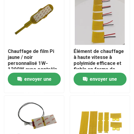
Au sujet de nous
Visite d'usine
Chauffage de film Pi
Élément de chauffage
Contrôle de qualité
jaune / noir
à haute vitesse à
personnalisé 1W-
polyimide efficace et
1200W avec contrôle
fiable en forme de
Nouvelles
de température précis
rectangle
envoyer une
envoyer une
demande
demande
Demandez une citation
Appareil de chauffage flexible de film
Appareil de chauffage de film de pi