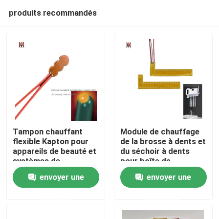
produits recommandés
Tampon chauffant
Module de chauffage
flexible Kapton pour
de la brosse à dents et
appareils de beauté et
du séchoir à dents
Maison
systèmes de
pour boîte de
chauffage par
désinfection
envoyer une
envoyer une
ventouses électriques
Produits
demande
demande
Vidéos