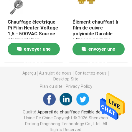
Film de chauffage de Polyimide
Chauffage électrique
Élément chauffant à
Pi Film Heater Voltage
film de cuivre
1,5 - 500VAC Source
polyimide Durable
Protection de chauffage flexible
d'alimentation
Efficace pour les
applications
envoyer une
envoyer une
industrielles
Polyimide Heater Element
demande
demande
Appareils de chauffage faits sur commande de Polyim
Aperçu
Au sujet de nous
Contactez-nous
Desktop Site
Plan du site
Privacy Policy
Appareil de chauffage flexible fait sur commande
Film de chauffage de Graphene
Qualité
Appareil de chauffage flexible de film
Usine De Chine.Copyright © 2026 Shenzhen
Datang Dingsheng Technology Co., Ltd.. All
Film de chauffage électrique
Rights Reserved.