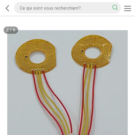
2
/
6