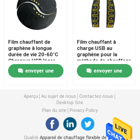
Film de chauffage de Polyimide
Protection de chauffage flexible
Film chauffant de
Film chauffant à
graphène à longue
charge USB au
durée de vie 20-60°C
graphène pour la
Polyimide Heater Element
Chargeur USB léger
méthode de chauffage
des objets
envoyer une
envoyer une
Appareils de chauffage faits sur commande de Polyim
demande
demande
Appareil de chauffage flexible fait sur commande
Aperçu
Au sujet de nous
Contactez-nous
Desktop Site
Plan du site
Privacy Policy
Film de chauffage de Graphene
Film de chauffage électrique
Qualité
Appareil de chauffage flexible de film