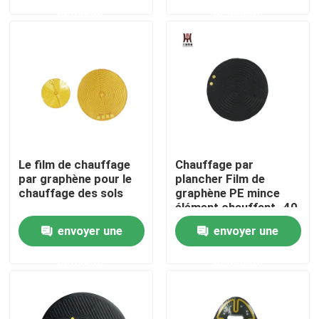
demande
demande
Au sujet de nous
Visite d'usine
Contrôle de qualité
Le film de chauffage
Chauffage par
Nouvelles
par graphène pour le
plancher Film de
chauffage des sols
graphène PE mince
élément chauffant -40
Demandez une citation
260 C Plage de
envoyer une
envoyer une
température de
fonctionnement
demande
demande
Appareil de chauffage flexible de film
Appareil de chauffage de film de pi