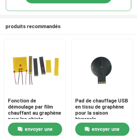
produits recommandés
Maison
Fonction de
Pad de chauffage USB
démoulage par film
en tissu de graphène
chauffant au graphène
pour la saison
Produits
pour les objets
hivernale
chauffés à -40 - 260
envoyer une
envoyer une
°C
Vidéos