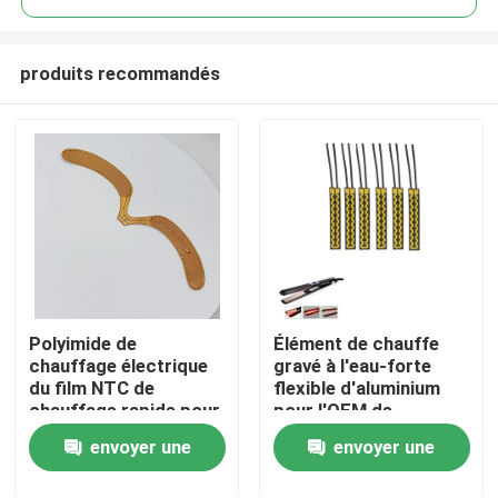
produits recommandés
Polyimide de
Élément de chauffe
Maison
chauffage électrique
gravé à l'eau-forte
du film NTC de
flexible d'aluminium
chauffage rapide pour
pour l'OEM de
Produits
le dispositif médical
dispositif de boucle
envoyer une
envoyer une
de redresseur
Vidéos
demande
demande