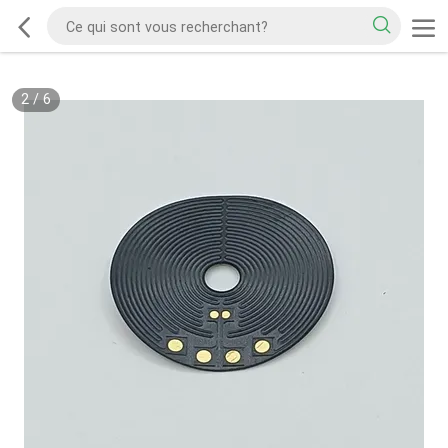
2
/
6