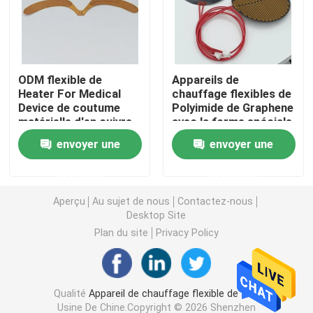
Film de chauffage de Polyimide
ODM flexible de
Appareils de
Protection de chauffage flexible
Heater For Medical
chauffage flexibles de
Device de coutume
Polyimide de Graphene
matérielle d'en cuivre
avec la forme spéciale
Polyimide Heater Element
de Polyimide
universelle
envoyer une
envoyer une
Appareils de chauffage faits sur commande de Polyim
demande
demande
Aperçu
Au sujet de nous
Contactez-nous
Appareil de chauffage flexible fait sur commande
Desktop Site
Plan du site
Privacy Policy
Film de chauffage de Graphene
Qualité
Appareil de chauffage flexible de film
Film de chauffage électrique
Usine De Chine.Copyright © 2026 Shenzhen