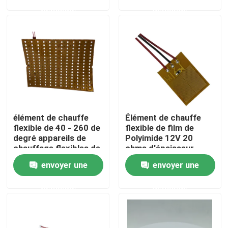
demande
demande
Au sujet de nous
Visite d'usine
Contrôle de qualité
élément de chauffe
Élément de chauffe
Nouvelles
flexible de 40 - 260 de
flexible de film de
degré appareils de
Polyimide 12V 20
chauffage flexibles de
ohms d'épaisseur
Demandez une citation
Polyimide pour les
0.3mm
envoyer une
envoyer une
machines médicales
demande
demande
Appareil de chauffage flexible de film
Appareil de chauffage de film de pi