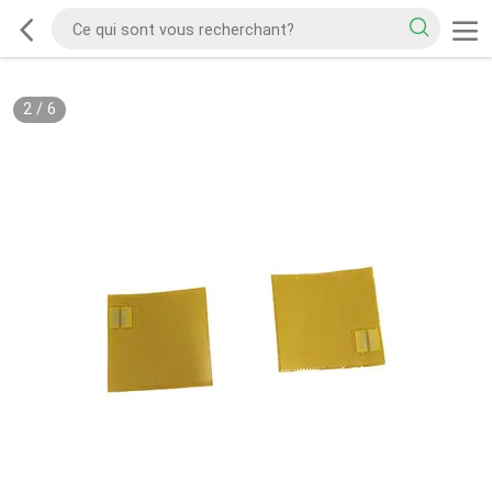
2
/
6