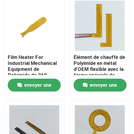
Au sujet de nous
Visite d'usine
Contrôle de qualité
Film Heater For
Élément de chauffe de
Industrial Mechanical
Polyimide en métal
Equipment de
d'OEM flexible avec la
Nouvelles
Polyimide de 260
forme spéciale de
degrés
couleur noire jaune
envoyer une
envoyer une
Demandez une citation
demande
demande
Appareil de chauffage flexible de film
Appareil de chauffage de film de pi