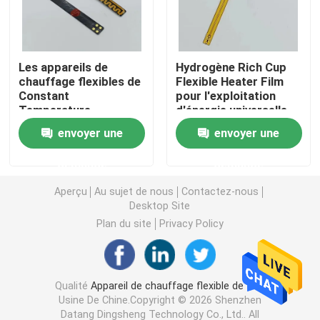
Film de chauffage de Polyimide
Les appareils de
Hydrogène Rich Cup
chauffage flexibles de
Flexible Heater Film
Protection de chauffage flexible
Constant
pour l'exploitation
Temperature
d'énergie universelle
Polyimide Film
Polyimide Heater Element
envoyer une
envoyer une
Insulated
imperméabilisent
demande
demande
l'épaisseur de 0.1mm
Appareils de chauffage faits sur commande de Polyim
Aperçu
Au sujet de nous
Contactez-nous
Desktop Site
Appareil de chauffage flexible fait sur commande
Plan du site
Privacy Policy
Film de chauffage de Graphene
Qualité
Appareil de chauffage flexible de film
Usine De Chine.Copyright © 2026 Shenzhen
Film de chauffage électrique
Datang Dingsheng Technology Co., Ltd.. All