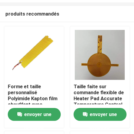
produits recommandés
Forme et taille
Taille faite sur
personnalisé
commande flexible de
Maison
Polyimide Kapton film
Heater Pad Accurate
chauffant avec
Temperature Control
adhésif arrière 3M
de Polyimide
Produits
envoyer une
envoyer une
demande
demande
Vidéos