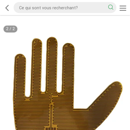
2
/
2