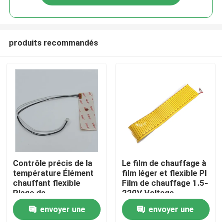
produits recommandés
Maison
Contrôle précis de la
Le film de chauffage à
température Élément
film léger et flexible PI
chauffant flexible
Film de chauffage 1.5-
Produits
Plage de
220V Voltage
fonctionnement
alternatif
envoyer une
envoyer une
jaune/noir -40 à 260 °C
Vidéos