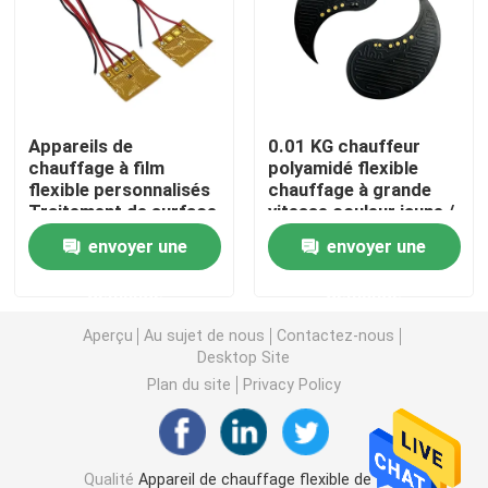
Film de chauffage de Polyimide
Protection de chauffage flexible
Appareils de
0.01 KG chauffeur
chauffage à film
polyamidé flexible
flexible personnalisés
chauffage à grande
Polyimide Heater Element
Traitement de surface
vitesse couleur jaune /
par oxydation
noir
envoyer une
envoyer une
Appareils de chauffage faits sur commande de Polyim
demande
demande
Appareil de chauffage flexible fait sur commande
Aperçu
Au sujet de nous
Contactez-nous
Desktop Site
Plan du site
Privacy Policy
Film de chauffage de Graphene
Film de chauffage électrique
Qualité
Appareil de chauffage flexible de film