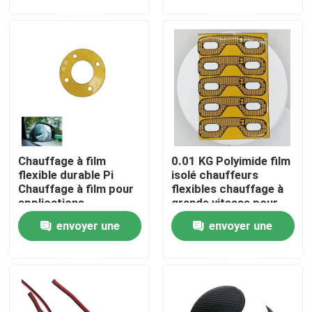
demande
demande
Au sujet de nous
Visite d'usine
Contrôle de qualité
Chauffage à film
0.01 KG Polyimide film
Nouvelles
flexible durable Pi
isolé chauffeurs
Chauffage à film pour
flexibles chauffage à
applications
grande vitesse pour
Demandez une citation
industrielles
les protecteurs
envoyer une
envoyer une
oculaires
demande
demande
Appareil de chauffage flexible de film
Appareil de chauffage de film de pi