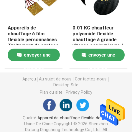
Film de chauffage de Polyimide
Appareils de
0.01 KG chauffeur
chauffage à film
polyamidé flexible
Protection de chauffage flexible
flexible personnalisés
chauffage à grande
Traitement de surface
vitesse couleur jaune /
par oxydation
noir
Polyimide Heater Element
envoyer une
envoyer une
demande
demande
Appareils de chauffage faits sur commande de Polyim
Aperçu
Au sujet de nous
Contactez-nous
Desktop Site
Appareil de chauffage flexible fait sur commande
Plan du site
Privacy Policy
Film de chauffage de Graphene
Qualité
Appareil de chauffage flexible de film
Usine De Chine.Copyright © 2026 Shenzhen
Film de chauffage électrique
Datang Dingsheng Technology Co., Ltd.. All