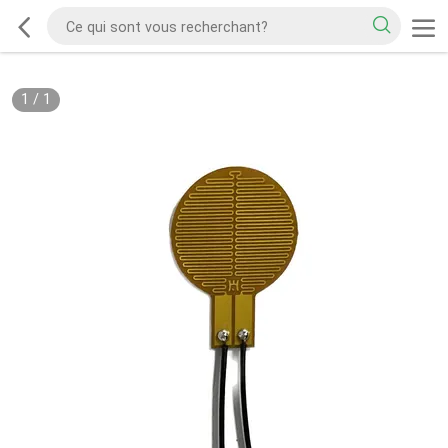
1
/
1