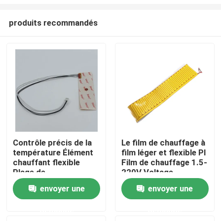
produits recommandés
Contrôle précis de la
Le film de chauffage à
température Élément
film léger et flexible PI
Maison
chauffant flexible
Film de chauffage 1.5-
Plage de
220V Voltage
fonctionnement
alternatif
Produits
envoyer une
envoyer une
jaune/noir -40 à 260 °C
demande
demande
Vidéos