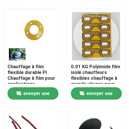
demande
demande
Au sujet de nous
Visite d'usine
Contrôle de qualité
Chauffage à film
0.01 KG Polyimide film
Nouvelles
flexible durable Pi
isolé chauffeurs
Chauffage à film pour
flexibles chauffage à
applications
grande vitesse pour
Demandez une citation
industrielles
les protecteurs
envoyer une
envoyer une
oculaires
demande
demande
Appareil de chauffage flexible de film
Appareil de chauffage de film de pi