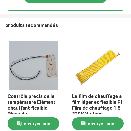
produits recommandés
Maison
Contrôle précis de la
Le film de chauffage à
température Élément
film léger et flexible PI
chauffant flexible
Film de chauffage 1.5-
Produits
Plage de
220V Voltage
fonctionnement
alternatif
envoyer une
envoyer une
jaune/noir -40 à 260 °C
Vidéos