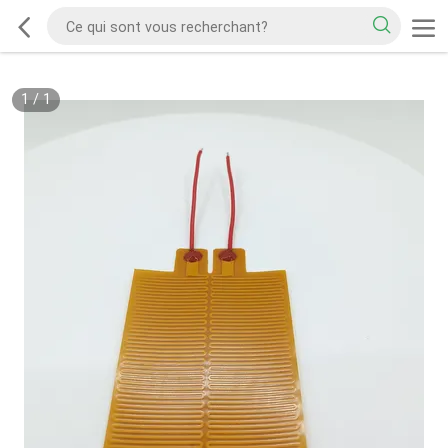
1
/
1