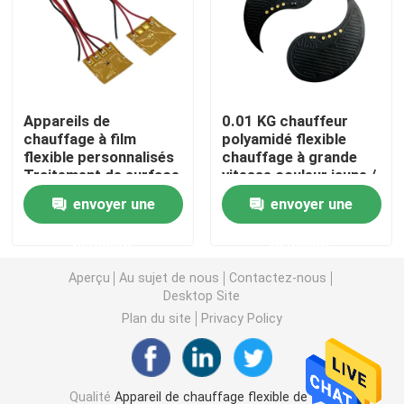
Film de chauffage de Polyimide
Protection de chauffage flexible
Appareils de
0.01 KG chauffeur
chauffage à film
polyamidé flexible
flexible personnalisés
chauffage à grande
Polyimide Heater Element
Traitement de surface
vitesse couleur jaune /
par oxydation
noir
envoyer une
envoyer une
Appareils de chauffage faits sur commande de Polyim
demande
demande
Appareil de chauffage flexible fait sur commande
Aperçu
Au sujet de nous
Contactez-nous
Desktop Site
Plan du site
Privacy Policy
Film de chauffage de Graphene
Film de chauffage électrique
Qualité
Appareil de chauffage flexible de film