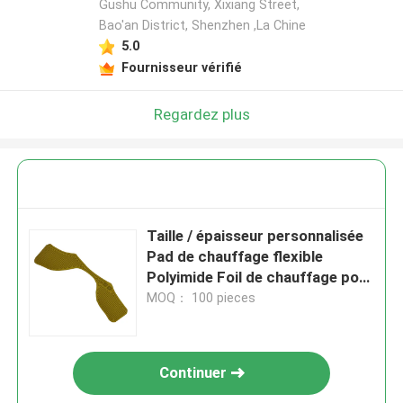
Gushu Community, Xixiang Street,
Bao'an District, Shenzhen ,La Chine
5.0
Fournisseur vérifié
Regardez plus
Taille / épaisseur personnalisée
Pad de chauffage flexible
Polyimide Foil de chauffage pour
protecteur oculaire
MOQ： 100 pieces
Continuer