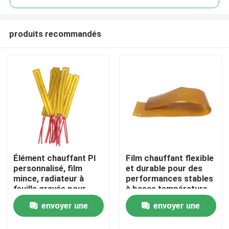
produits recommandés
Élément chauffant PI
Film chauffant flexible
Maison
personnalisé, film
et durable pour des
mince, radiateur à
performances stables
feuille gravée pour
à basse température
Produits
appareils de beauté
envoyer une
envoyer une
Vidéos
demande
demande