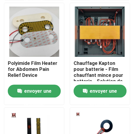
Au sujet de nous
Visite d'usine
Contrôle de qualité
Polyimide Film Heater
Chauffage Kapton
for Abdomen Pain
pour batterie - Film
Nouvelles
Relief Device
chauffant mince pour
batterie - Solution de
chauffage flexible
envoyer une
envoyer une
Demandez une citation
pour batteries
d'alimentation
demande
demande
Appareil de chauffage flexible de film
Appareil de chauffage de film de pi