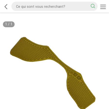
1
/
1