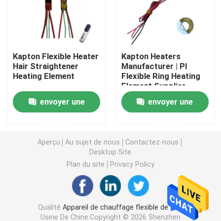
Film de chauffage de Polyimide
Kapton Flexible Heater
Kapton Heaters
Protection de chauffage flexible
Hair Straightener
Manufacturer | PI
Heating Element
Flexible Ring Heating
Element Supplier
Polyimide Heater Element
envoyer une
envoyer une
Appareils de chauffage faits sur commande de Polyim
demande
demande
Aperçu
Au sujet de nous
Contactez-nous
Appareil de chauffage flexible fait sur commande
Desktop Site
Plan du site
Privacy Policy
Film de chauffage de Graphene
Qualité
Appareil de chauffage flexible de film
Film de chauffage électrique
Usine De Chine.Copyright © 2026 Shenzhen