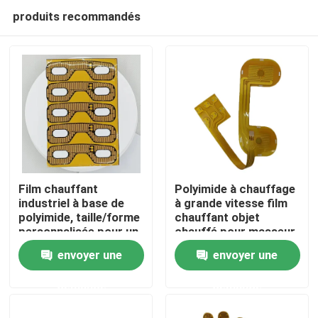
produits recommandés
Film chauffant
Polyimide à chauffage
industriel à base de
à grande vitesse film
polyimide, taille/forme
chauffant objet
Maison
personnalisée pour un
chauffé pour masseur
chauffage efficace
oculaire
envoyer une
envoyer une
1,5-500 VAC
Produits
demande
demande
Vidéos