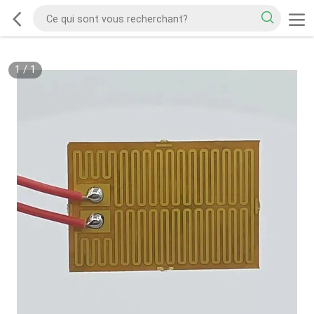
1
/
1