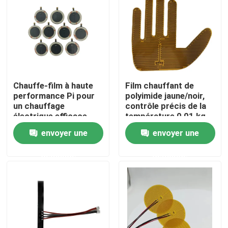
Au sujet de nous
Visite d'usine
Chauffe-film à haute
Film chauffant de
Contrôle de qualité
performance Pi pour
polyimide jaune/noir,
un chauffage
contrôle précis de la
électrique efficace
température 0,01 kg
Nouvelles
envoyer une
envoyer une
demande
demande
Demandez une citation
Appareil de chauffage flexible de film
Appareil de chauffage de film de pi