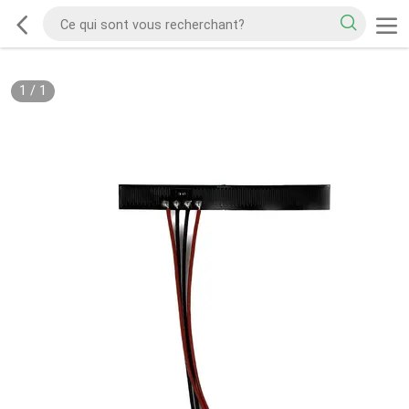
1
/
1