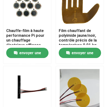
Au sujet de nous
Visite d'usine
Chauffe-film à haute
Film chauffant de
performance Pi pour
polyimide jaune/noir,
un chauffage
contrôle précis de la
Contrôle de qualité
électrique efficace
température 0,01 kg
envoyer une
envoyer une
Nouvelles
demande
demande
Demandez une citation
Appareil de chauffage flexible de film
Appareil de chauffage de film de pi