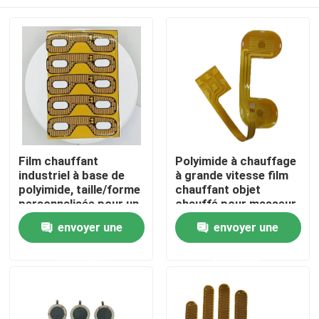
Film chauffant
Polyimide à chauffage
industriel à base de
à grande vitesse film
polyimide, taille/forme
chauffant objet
personnalisée pour un
chauffé pour masseur
chauffage efficace
oculaire
Maison
envoyer une
envoyer une
1,5-500 VAC
demande
demande
Produits
Vidéos