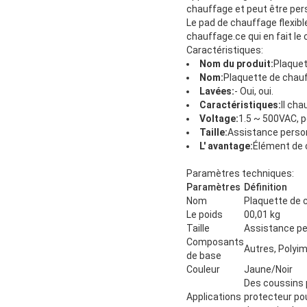
chauffage et peut être pers
Le pad de chauffage flexible
chauffage.ce qui en fait le 
Caractéristiques:
Nom du produit:
Plaquet
Nom:
Plaquette de chauf
Lavées:
- Oui, oui.
Caractéristiques:
Il cha
Voltage:
1.5 ~ 500VAC, 
Taille:
Assistance perso
L' avantage:
Élément de c
Paramètres techniques:
Paramètres
Définition
Nom
Plaquette de c
Le poids
00,01 kg
Taille
Assistance pe
Composants
Autres, Polyim
de base
Couleur
Jaune/Noir
Des coussins 
Applications
protecteur pou