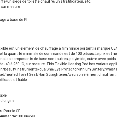
ffé/un siège de toilette chauffé/un stratificateur, etc.
sur mesure
age à base de PI
xible est un élément de chauffage à film mince portant la marque OEM/
E, et la quantité minimale de commande est de 100 pièces.Le prix est né
insLes composants de base sont autres, polyimide, cuivre avec poids 0
de -40 à 260 °C, sur mesure. This Flexible Heating Pad has various app
on/beauty Instruments/gua Sha/Eye Protector/lithium Battery/wais
/heated Toilet Seat/Hair StraightenerAvec son élément chauffant à
fficace et fiable.
ible
 d'origine
eil
Pour la CE
commande:
100 pièces