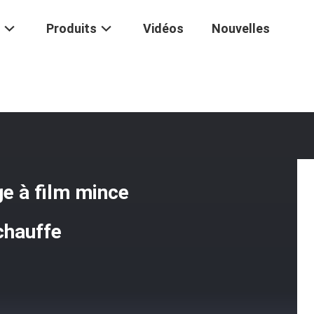
Produits
Vidéos
Nouvelles
ongue Durée De Vie, Chauffage À Film Mince Avec Protection Contre L
ge à film mince
chauffe