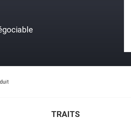
égociable
duit
TRAITS