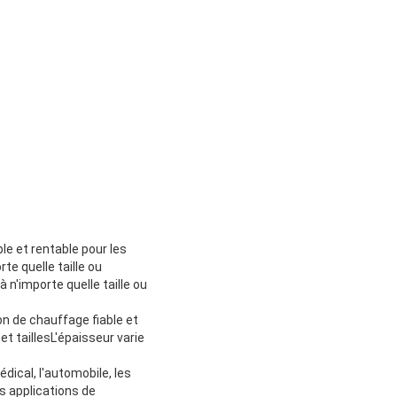
ble et rentable pour les
te quelle taille ou
 n'importe quelle taille ou
on de chauffage fiable et
t taillesL'épaisseur varie
dical, l'automobile, les
es applications de