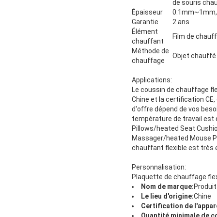
de souris chau
Épaisseur
0.1mm~1mm, 
Garantie
2 ans
Élément
Film de chauff
chauffant
Méthode de
Objet chauffé
chauffage
Applications:
Le coussin de chauffage fle
Chine et la certification C
d'offre dépend de vos beso
température de travail est 
Pillows/heated Seat Cushi
Massager/heated Mouse Pad
chauffant flexible est très e
Personnalisation:
Plaquette de chauffage flex
Nom de marque:
Produit
Le lieu d'origine:
Chine
Certification de l'appar
Quantité minimale de 