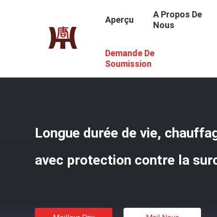
A Propos De
Aperçu
Nous
Demande De
Aperçu
/
Produits
/
Protection De Chauffage Flexible
/
L
Soumission
Longue durée de vie, chauffa
avec protection contre la sur