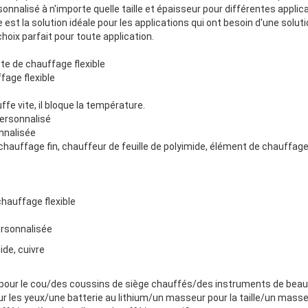
onnalisé à n'importe quelle taille et épaisseur pour différentes applic
 est la solution idéale pour les applications qui ont besoin d'une solutio
choix parfait pour toute application.
te de chauffage flexible
fage flexible
uffe vite, il bloque la température.
personnalisé
nnalisée
hauffage fin, chauffeur de feuille de polyimide, élément de chauffage 
hauffage flexible
rsonnalisée
ide, cuivre
pour le cou/des coussins de siège chauffés/des instruments de beau
r les yeux/une batterie au lithium/un masseur pour la taille/un mass