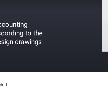
ccounting
cording to the
esign drawings
duit