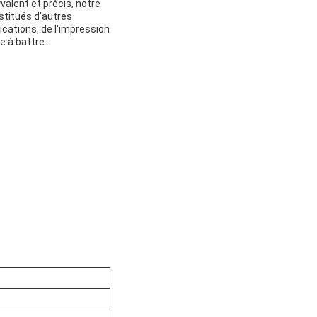
valent et précis, notre
stitués d'autres
ications, de l'impression
e à battre..