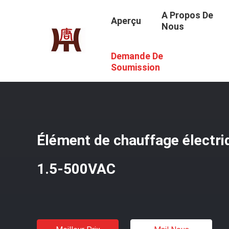
A Propos De
Aperçu
Nous
Demande De
Aperçu
/
Produits
/
Appareil De Chauffage Flexible Fait
Soumission
Élément de chauffage élect
1.5-500VAC