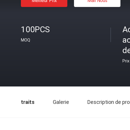
Meilleur Prix
Mail Nous
100PCS
A
ac
MOQ
d
Prix
traits
Galerie
Description de pro