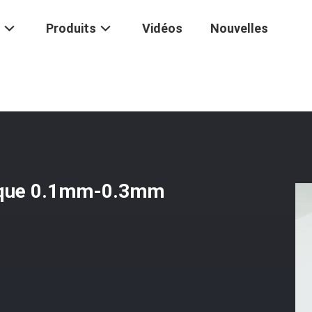
Produits
Vidéos
Nouvelles
 Sur Commande
/
Élément De Chauffage Électrique 0.1mm-0.3mm 1.5-
rique 0.1mm-0.3mm