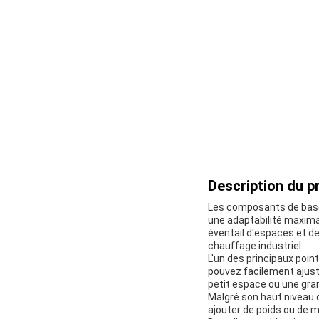
Description du pr
Les composants de base d
une adaptabilité maximal
éventail d'espaces et de
chauffage industriel.
L'un des principaux poin
pouvez facilement ajust
petit espace ou une gran
Malgré son haut niveau d
ajouter de poids ou de m