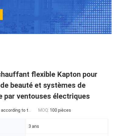
auffant flexible Kapton pour
 de beauté et systèmes de
 par ventouses électriques
g to the design drawings
MOQ:
100 pièces
3 ans