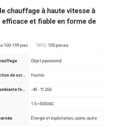
e chauffage à haute vitesse à
 efficace et fiable en forme de
s 100-199 pieces
MOQ:
100 pieces
hauffage
Objet passionné
Vidéo d'inspection de sortie
fournis
Température ambiante fonctionnante
-40 - ℃ 260
1.5~500VAC
cernée
Énergie et exploitation, usine, autre