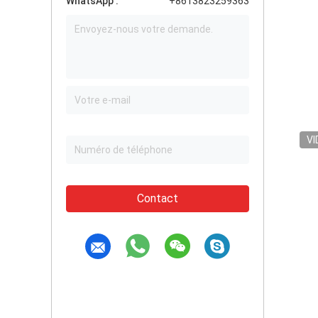
WhatsApp :
+8613823259363
VI
Contact