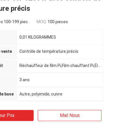
re précis
s 100-199 pieces
MOQ:
100 pieces
0,01 KILOGRAMMES
e vente
Contrôle de température précis
it
Réchauffeur de film Pi,Film chauffant Pi,Élément chauffant en polyimide,Réchauffeur en polyimide per
3 ans
e base
Autre, polyimide, cuivre
eur Prix
Mail Nous