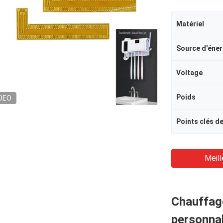
Matériel
Source d'éner
Voltage
Poids
DEO
Points clés d
Meill
Chauffage
personna