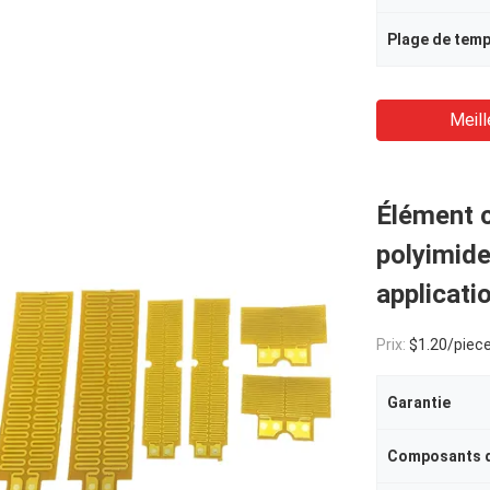
Meill
Élément c
polyimide
applicati
Prix:
$1.20/piece
Garantie
Composants d