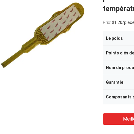
températu
Prix:
$1.20/piece
Le poids
Points clés d
Nom du produ
Garantie
Composants d
Meill