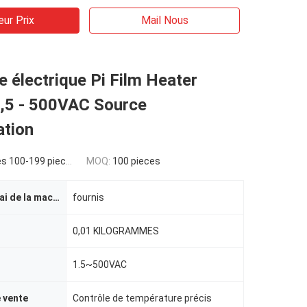
eur Prix
Mail Nous
 électrique Pi Film Heater
1,5 - 500VAC Source
ation
s 100-199 pieces
MOQ:
100 pieces
Rapport d'essai de la machine
fournis
0,01 KILOGRAMMES
1.5~500VAC
e vente
Contrôle de température précis