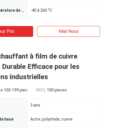
Plage de température de fonctionnement
-40 à 260 °C
eur Prix
Mail Nous
hauffant à film de cuivre
 Durable Efficace pour les
ons industrielles
s 100-199 pieces
MOQ:
100 pieces
3 ans
e base
Autre, polyimide, cuivre