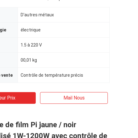
D'autres métaux
gie
électrique
1.5 à 220 V
00,01 kg
e vente
Contrôle de température précis
eur Prix
Mail Nous
 de film Pi jaune / noir
lisé 1W-1200W avec contrôle de