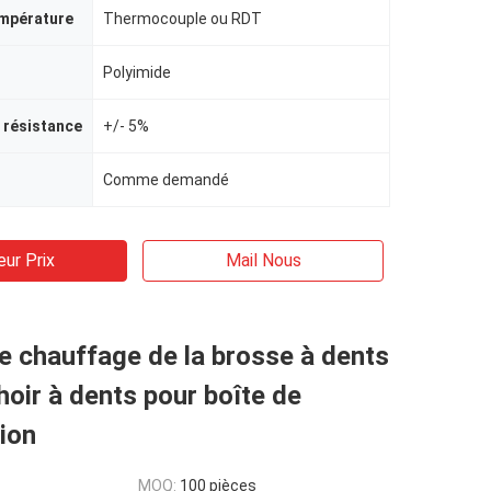
empérature
Thermocouple ou RDT
Polyimide
a résistance
+/- 5%
Comme demandé
eur Prix
Mail Nous
 chauffage de la brosse à dents
hoir à dents pour boîte de
ion
MOQ:
100 pièces