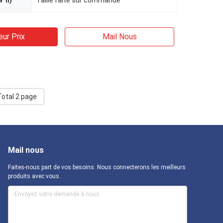
w*h)
Taille faite sur commande
eur Prix
Mail Nous
Total 2 page
Mail nous
Faites-nous part de vos besoins. Nous connecterons les meilleurs
produits avec vous.