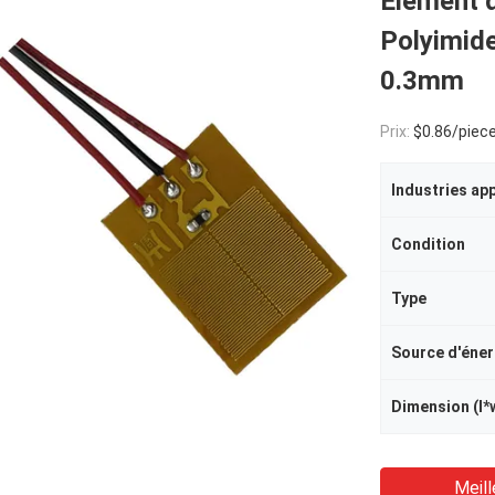
Élément d
Polyimid
0.3mm
Prix:
$0.86/piece
Industries ap
Condition
Type
Source d'éner
Dimension (l*
Meill