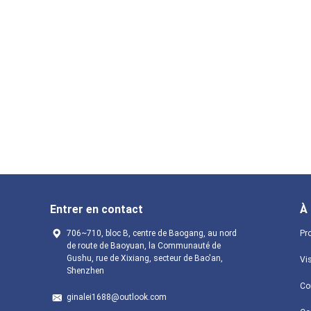
Entrer en contact
À
706~710, bloc B, centre de Baogang, au nord
Pro
de route de Baoyuan, la Communauté de
Gushu, rue de Xixiang, secteur de Bao'an,
Vis
Shenzhen
Con
ginalei1688@outlook.com