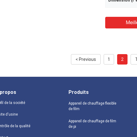
Dimension (l*
Meill
< Previous
1
2
 propos
Produits
fil de la société
Appareil de chauffage flexible
de film
ite d'usine
Appareil de chauffage de film
trôle de la qualité
de pi