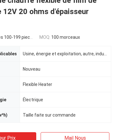
e chauffe flexible de film de
e 12V 20 ohms d'épaisseur
s 100-199 pieces
MOQ:
100 morceaux
plicables
Usine, énergie et exploitation, autre, indusrtial
Nouveau
Flexible Heater
gie
Électrique
w*h)
Taille faite sur commande
eur Prix
Mail Nous