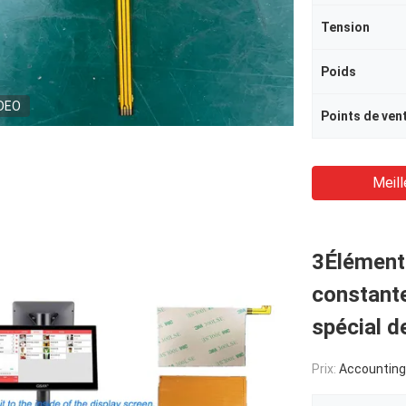
Tension
Poids
DEO
Points de ven
Meill
3Élément
constante
spécial d
Prix:
Accounting accordin