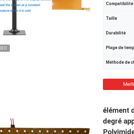
Compatibilité
Taille
Durabilité
Plage de tem
DEO
Méthode de c
Meill
élément d
degré app
Polyimid