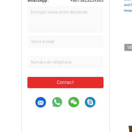
WhatsApp :
+8613823259363
VI
Contact