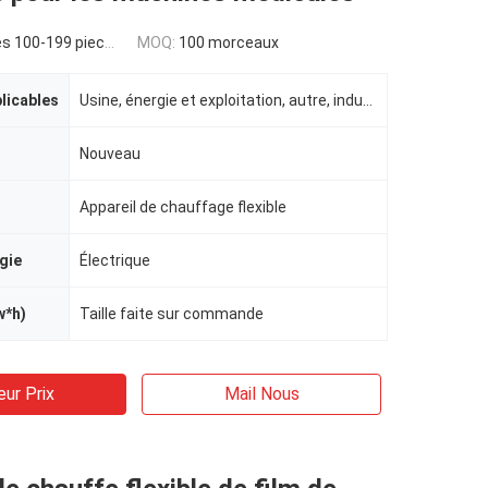
s 100-199 pieces
MOQ:
100 morceaux
plicables
Usine, énergie et exploitation, autre, indusrtial
Nouveau
Appareil de chauffage flexible
gie
Électrique
w*h)
Taille faite sur commande
eur Prix
Mail Nous