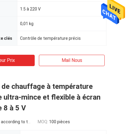
1.5 à 220 V
0,01 kg
te clés
Contrôle de température précis
eur Prix
Mail Nous
 de chauffage à température
 ultra-mince et flexible à écran
e 8 à 5 V
g to the design drawings
MOQ:
100 pièces