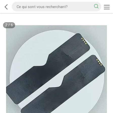
2
/
6