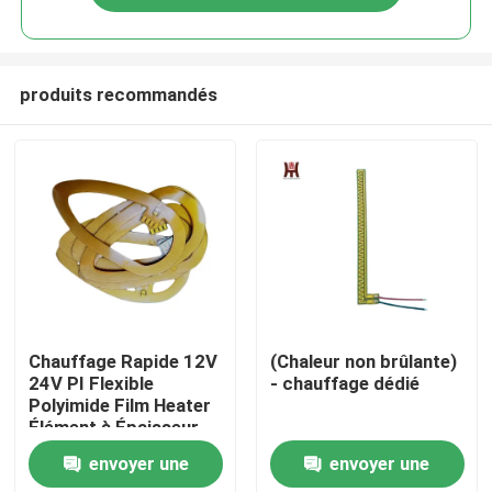
produits recommandés
Maison
Chauffage Rapide 12V
(Chaleur non brûlante)
24V PI Flexible
- chauffage dédié
Polyimide Film Heater
Produits
Élément à Épaisseur
Fine
envoyer une
envoyer une
Vidéos