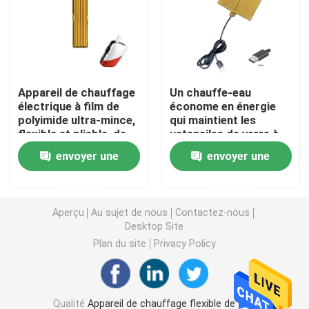
Film de chauffage de Polyimide
Protection de chauffage flexible
Appareil de chauffage
Un chauffe-eau
électrique à film de
économe en énergie
polyimide ultra-mince,
qui maintient les
Polyimide Heater Element
flexible et pliable, de
ustensiles de verre à
9*37 mm
30 degrés Celsius.
envoyer une
envoyer une
Appareils de chauffage faits sur commande de Polyim
demande
demande
Appareil de chauffage flexible fait sur commande
Aperçu
Au sujet de nous
Contactez-nous
Desktop Site
Plan du site
Privacy Policy
Film de chauffage de Graphene
Film de chauffage électrique
Qualité
Appareil de chauffage flexible de film