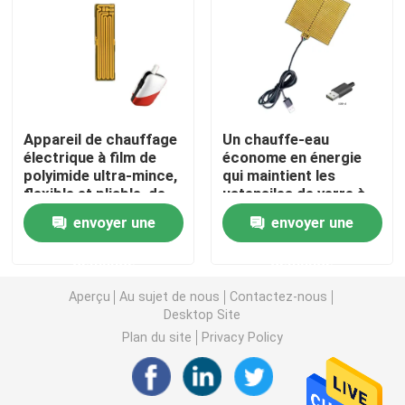
Film de chauffage de Polyimide
Protection de chauffage flexible
Appareil de chauffage
Un chauffe-eau
électrique à film de
économe en énergie
Polyimide Heater Element
polyimide ultra-mince,
qui maintient les
flexible et pliable, de
ustensiles de verre à
9*37 mm
30 degrés Celsius.
Appareils de chauffage faits sur commande de Polyim
envoyer une
envoyer une
demande
demande
Appareil de chauffage flexible fait sur commande
Aperçu
Au sujet de nous
Contactez-nous
Desktop Site
Film de chauffage de Graphene
Plan du site
Privacy Policy
Film de chauffage électrique