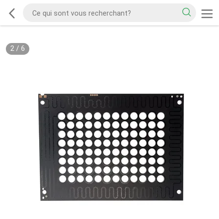
2
/
6