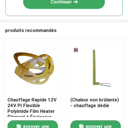
Continuer
produits recommandés
Maison
Chauffage Rapide 12V
(Chaleur non brûlante)
24V PI Flexible
- chauffage dédié
Produits
Polyimide Film Heater
Élément à Épaisseur
Fine
envoyer une
envoyer une
Vidéos