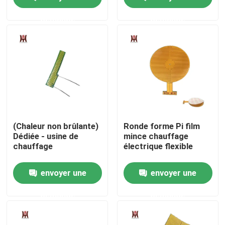
demande
demande
Au sujet de nous
Visite d'usine
Contrôle de qualité
Nouvelles
(Chaleur non brûlante)
Ronde forme Pi film
Dédiée - usine de
mince chauffage
chauffage
électrique flexible
Demandez une citation
envoyer une
envoyer une
Appareil de chauffage flexible de film
demande
demande
Appareil de chauffage de film de pi