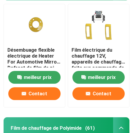
Désembuage flexible
Film électrique du
électrique de Heater
chauffage 12V,
For Automotive Mirror
appareils de chauffage
Defrost de film de pi
faits sur commande de
Polyimide pour le
meilleur prix
meilleur prix
chauffage des
véhicules à moteur de
miroir
Contact
Contact
Film de chauffage de Polyimide
(61)