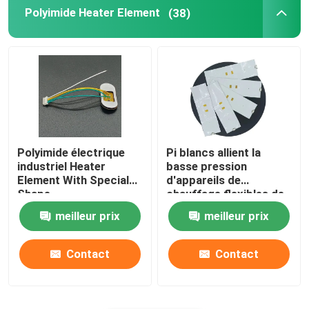
Polyimide Heater Element
(38)
Polyimide électrique
Pi blancs allient la
industriel Heater
basse pression
Element With Special
d'appareils de
Shape
chauffage flexibles de
Polyimide pour
meilleur prix
meilleur prix
l'exploitation d'énergie
industrielle
Contact
Contact