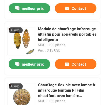
meilleur prix
Contact
Module de chauffage infrarouge
ultrafin pour appareils portables
intelligents
MOQ：100 pièces
Prix：3.15 USD
meilleur prix
Contact
Chauffage flexible avec lampe à
infrarouge lointain PI Film
chauffant avec lumière
infrarouge lointain
MOQ：100 pièces