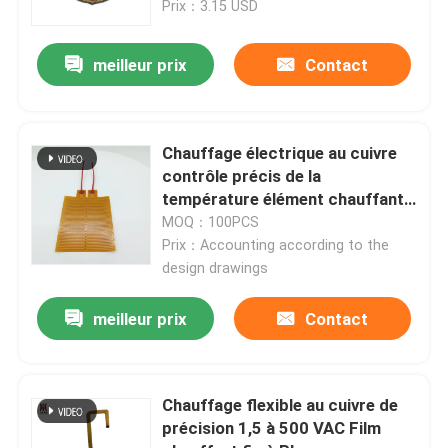
Prix：3.15 USD
meilleur prix
Contact
Chauffage électrique au cuivre
contrôle précis de la
température élément chauffant
flexible personnalisé 1W~1200W
MOQ：100PCS
Prix：Accounting according to the
design drawings
meilleur prix
Contact
Chauffage flexible au cuivre de
précision 1,5 à 500 VAC Film