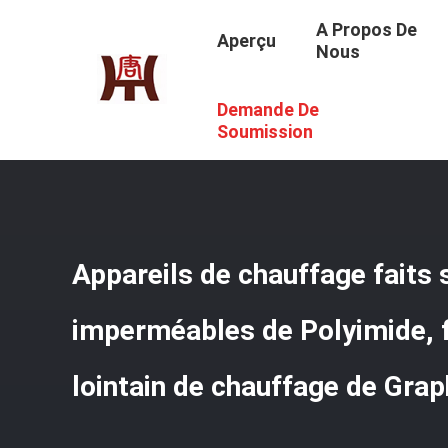
A Propos De
Aperçu
Nous
Demande De
Aperçu
/
Produits
/
Appareils De Chauffage Faits Sur C
Chauffage De Graphene Flexible
Soumission
Appareils de chauffage fait
imperméables de Polyimide, f
lointain de chauffage de Grap