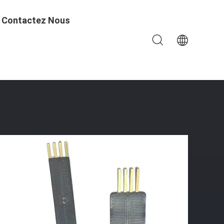
Contactez Nous
perméables De Polyimide, Film Infrarouge Lointain De