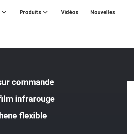
Produits
Vidéos
Nouvelles
ommande De Polyimide
/
Appareils De Chauffage Faits Sur Commande Im
s sur commande
ilm infrarouge
hene flexible