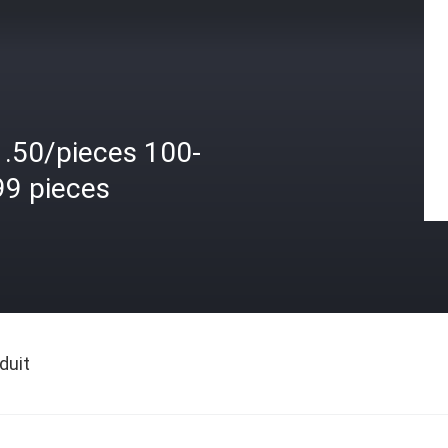
1.50/pieces 100-
99 pieces
duit