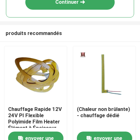
Continuer
produits recommandés
Maison
Chauffage Rapide 12V
(Chaleur non brûlante)
24V PI Flexible
- chauffage dédié
Produits
Polyimide Film Heater
Élément à Épaisseur
Fine
envoyer une
envoyer une
Vidéos