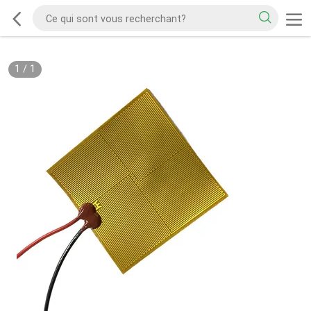
1
/
1