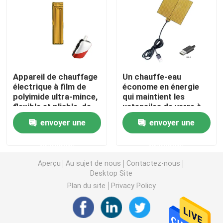
Film de chauffage de Polyimide
Protection de chauffage flexible
Appareil de chauffage
Un chauffe-eau
électrique à film de
économe en énergie
Polyimide Heater Element
polyimide ultra-mince,
qui maintient les
flexible et pliable, de
ustensiles de verre à
9*37 mm
30 degrés Celsius.
Appareils de chauffage faits sur commande de Polyim
envoyer une
envoyer une
demande
demande
Appareil de chauffage flexible fait sur commande
Aperçu
Au sujet de nous
Contactez-nous
Desktop Site
Film de chauffage de Graphene
Plan du site
Privacy Policy
Film de chauffage électrique