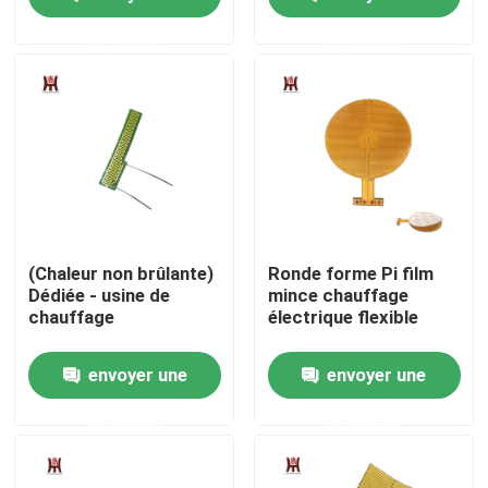
demande
demande
Au sujet de nous
Visite d'usine
Contrôle de qualité
Nouvelles
(Chaleur non brûlante)
Ronde forme Pi film
Dédiée - usine de
mince chauffage
chauffage
électrique flexible
Demandez une citation
envoyer une
envoyer une
Appareil de chauffage flexible de film
demande
demande
Appareil de chauffage de film de pi